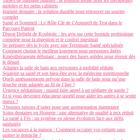
Tables de massage pliantes : la solution idéale pour les thérapeutes
mobiles et les petits cabinets
Implant dentaire : la solution durable pour retrouver un sourire
complet
Santé et Sommeil : Le Rôle Clé de l’Appareil de Test dans le
Parcours Patient
Digest Delight de Kosbiotic : les avis sur cette formule probiotique
complète pour la digestion et le confort intestinal
Se préparer dès le lycée avec une Terminale Santé spécialisée
Comment choisir le meilleur logement pour personnes âgées
Kinésithérapeute débutant : posez des bases solides pour réussir dès
le départ
Adapter la salle de bain aux personnes à mobilité réduite
Soutenir sa santé et son bien-être avec la médecine nutritionnelle
Quels aménagements prévoir dans la salle de bain pour qu’une
douche reste adaptée au fil de l’âge ?
Urgence pédiatrique : quand faire appel à un pédiatre de garde ?
Et si vous deveniez éducateur sportif pour aider les autres à se sentir
mieux ?
3 bonnes raisons d’opter pour une augmentation mammaire
Soins dentaires en Hongrie : une alternative de qualité à prix réduit
La santé à Fès : un système en pleine évolution face aux défis
sanitaires
Les vacances à la maison : Comment occuper vos enfants sans
quitter le domicile ?