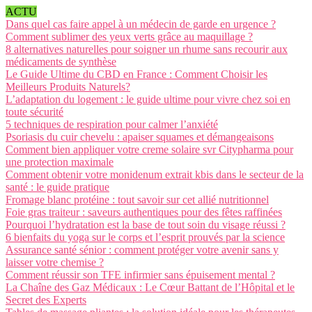
ACTU
Dans quel cas faire appel à un médecin de garde en urgence ?
Comment sublimer des yeux verts grâce au maquillage ?
8 alternatives naturelles pour soigner un rhume sans recourir aux
médicaments de synthèse
Le Guide Ultime du CBD en France : Comment Choisir les
Meilleurs Produits Naturels?
L’adaptation du logement : le guide ultime pour vivre chez soi en
toute sécurité
5 techniques de respiration pour calmer l’anxiété
Psoriasis du cuir chevelu : apaiser squames et démangeaisons
Comment bien appliquer votre creme solaire svr Citypharma pour
une protection maximale
Comment obtenir votre monidenum extrait kbis dans le secteur de la
santé : le guide pratique
Fromage blanc protéine : tout savoir sur cet allié nutritionnel
Foie gras traiteur : saveurs authentiques pour des fêtes raffinées
Pourquoi l’hydratation est la base de tout soin du visage réussi ?
6 bienfaits du yoga sur le corps et l’esprit prouvés par la science
Assurance santé sénior : comment protéger votre avenir sans y
laisser votre chemise ?
Comment réussir son TFE infirmier sans épuisement mental ?
La Chaîne des Gaz Médicaux : Le Cœur Battant de l’Hôpital et le
Secret des Experts