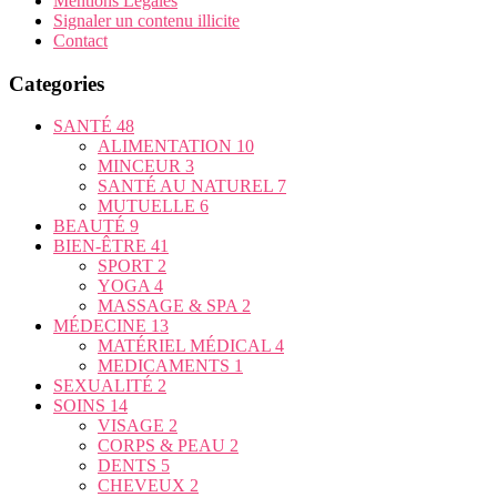
Mentions Légales
Signaler un contenu illicite
Contact
Categories
SANTÉ
48
ALIMENTATION
10
MINCEUR
3
SANTÉ AU NATUREL
7
MUTUELLE
6
BEAUTÉ
9
BIEN-ÊTRE
41
SPORT
2
YOGA
4
MASSAGE & SPA
2
MÉDECINE
13
MATÉRIEL MÉDICAL
4
MEDICAMENTS
1
SEXUALITÉ
2
SOINS
14
VISAGE
2
CORPS & PEAU
2
DENTS
5
CHEVEUX
2