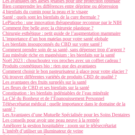
Les avantages des alèses jetables pour une protection optimale
Bien comprendre les différences entre déprime ou dépression
4 bienfaits du cumin pour la peau et le visage
Santé : quels sont les bienfaits de la cure thermale ?
LePlacebo : une innovation thérapeutique reconnue par le NIH
Comment être belle avec la chirurgie plastique ?
Chirurgie esthétique : petit guide de l’augmentation mammaire
L’importance d’un bon matelas pour votre santé globale
Les bienfaits insoupçonnés du CBD sur votre santé !
Comment prendre soin de sa santé, sans dépenser trop d’argent ?
Eau minérale riche en magnésium : les bienfaits sur la santé
Noël 2023 : chouchoutez vos proches avec un coffret cadeau !
Produits cosmétiques bio : rien que des avantages
Comment choisir le bon pasteurisateur à glace pour votre glacier ?
Où trouver différentes variétés de produits CBD de qualité ?
Les avantages des fruits surgelés sur la santé
Les fleurs de CBD et ses bienfaits sur la santé
Constipation : les bienfaits indéniables de l’eau minérale
La Clé du Bonheur et de l’Épanouissement Personnel
Télésecrétariat médical : quelle importance dans le domaine de la
santé ?
Les Avantages d’une Mutuelle Spécialisée pour les Soins Dentaires
Les conseils pour avoir une peau neuve à la rentrée
Améliorer la gestion hospitalière : zoom sur le télésecrétariat
L’intérêt d’utiliser un illuminateur de veine