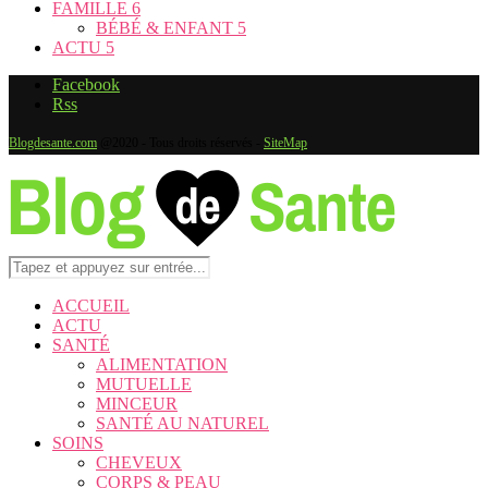
FAMILLE
6
BÉBÉ & ENFANT
5
ACTU
5
Facebook
Rss
Blogdesante.com
@2020 - Tous droits réservés -
SiteMap
ACCUEIL
ACTU
SANTÉ
ALIMENTATION
MUTUELLE
MINCEUR
SANTÉ AU NATUREL
SOINS
CHEVEUX
CORPS & PEAU