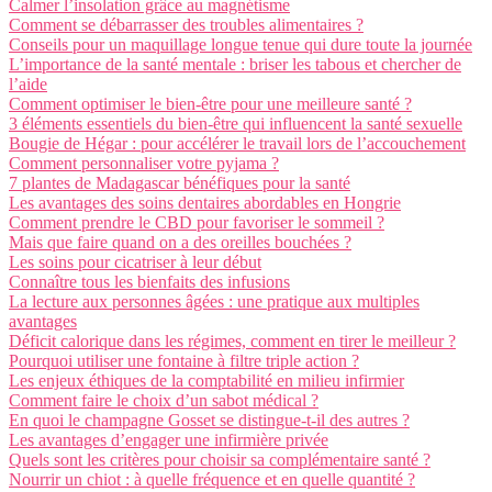
Calmer l’insolation grâce au magnétisme
Comment se débarrasser des troubles alimentaires ?
Conseils pour un maquillage longue tenue qui dure toute la journée
L’importance de la santé mentale : briser les tabous et chercher de
l’aide
Comment optimiser le bien-être pour une meilleure santé ?
3 éléments essentiels du bien-être qui influencent la santé sexuelle
Bougie de Hégar : pour accélérer le travail lors de l’accouchement
Comment personnaliser votre pyjama ?
7 plantes de Madagascar bénéfiques pour la santé
Les avantages des soins dentaires abordables en Hongrie
Comment prendre le CBD pour favoriser le sommeil ?
Mais que faire quand on a des oreilles bouchées ?
Les soins pour cicatriser à leur début
Connaître tous les bienfaits des infusions
La lecture aux personnes âgées : une pratique aux multiples
avantages
Déficit calorique dans les régimes, comment en tirer le meilleur ?
Pourquoi utiliser une fontaine à filtre triple action ?
Les enjeux éthiques de la comptabilité en milieu infirmier
Comment faire le choix d’un sabot médical ?
En quoi le champagne Gosset se distingue-t-il des autres ?
Les avantages d’engager une infirmière privée
Quels sont les critères pour choisir sa complémentaire santé ?
Nourrir un chiot : à quelle fréquence et en quelle quantité ?