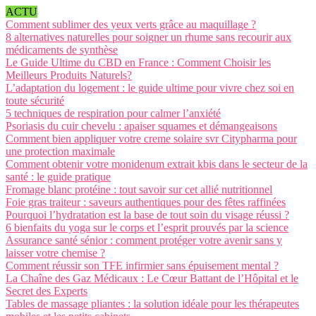
ACTU
Comment sublimer des yeux verts grâce au maquillage ?
8 alternatives naturelles pour soigner un rhume sans recourir aux
médicaments de synthèse
Le Guide Ultime du CBD en France : Comment Choisir les
Meilleurs Produits Naturels?
L’adaptation du logement : le guide ultime pour vivre chez soi en
toute sécurité
5 techniques de respiration pour calmer l’anxiété
Psoriasis du cuir chevelu : apaiser squames et démangeaisons
Comment bien appliquer votre creme solaire svr Citypharma pour
une protection maximale
Comment obtenir votre monidenum extrait kbis dans le secteur de la
santé : le guide pratique
Fromage blanc protéine : tout savoir sur cet allié nutritionnel
Foie gras traiteur : saveurs authentiques pour des fêtes raffinées
Pourquoi l’hydratation est la base de tout soin du visage réussi ?
6 bienfaits du yoga sur le corps et l’esprit prouvés par la science
Assurance santé sénior : comment protéger votre avenir sans y
laisser votre chemise ?
Comment réussir son TFE infirmier sans épuisement mental ?
La Chaîne des Gaz Médicaux : Le Cœur Battant de l’Hôpital et le
Secret des Experts
Tables de massage pliantes : la solution idéale pour les thérapeutes