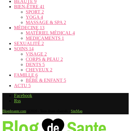
BEAUTÉ
9
BIEN-ÊTRE
41
SPORT
2
YOGA
4
MASSAGE & SPA
2
MÉDECINE
13
MATÉRIEL MÉDICAL
4
MEDICAMENTS
1
SEXUALITÉ
2
SOINS
14
VISAGE
2
CORPS & PEAU
2
DENTS
5
CHEVEUX
2
FAMILLE
6
BÉBÉ & ENFANT
5
ACTU
5
Facebook
Rss
Blogdesante.com
@2020 - Tous droits réservés -
SiteMap