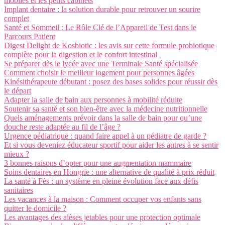
mobiles et les petits cabinets
Implant dentaire : la solution durable pour retrouver un sourire
complet
Santé et Sommeil : Le Rôle Clé de l’Appareil de Test dans le
Parcours Patient
Digest Delight de Kosbiotic : les avis sur cette formule probiotique
complète pour la digestion et le confort intestinal
Se préparer dès le lycée avec une Terminale Santé spécialisée
Comment choisir le meilleur logement pour personnes âgées
Kinésithérapeute débutant : posez des bases solides pour réussir dès
le départ
Adapter la salle de bain aux personnes à mobilité réduite
Soutenir sa santé et son bien-être avec la médecine nutritionnelle
Quels aménagements prévoir dans la salle de bain pour qu’une
douche reste adaptée au fil de l’âge ?
Urgence pédiatrique : quand faire appel à un pédiatre de garde ?
Et si vous deveniez éducateur sportif pour aider les autres à se sentir
mieux ?
3 bonnes raisons d’opter pour une augmentation mammaire
Soins dentaires en Hongrie : une alternative de qualité à prix réduit
La santé à Fès : un système en pleine évolution face aux défis
sanitaires
Les vacances à la maison : Comment occuper vos enfants sans
quitter le domicile ?
Les avantages des alèses jetables pour une protection optimale