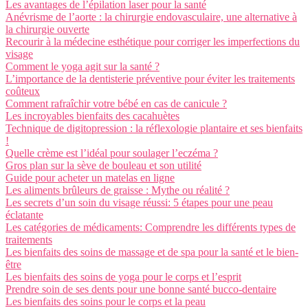
Les avantages de l’épilation laser pour la santé
Anévrisme de l’aorte : la chirurgie endovasculaire, une alternative à
la chirurgie ouverte
Recourir à la médecine esthétique pour corriger les imperfections du
visage
Comment le yoga agit sur la santé ?
L’importance de la dentisterie préventive pour éviter les traitements
coûteux
Comment rafraîchir votre bébé en cas de canicule ?
Les incroyables bienfaits des cacahuètes
Technique de digitopression : la réflexologie plantaire et ses bienfaits
!
Quelle crème est l’idéal pour soulager l’eczéma ?
Gros plan sur la sève de bouleau et son utilité
Guide pour acheter un matelas en ligne
Les aliments brûleurs de graisse : Mythe ou réalité ?
Les secrets d’un soin du visage réussi: 5 étapes pour une peau
éclatante
Les catégories de médicaments: Comprendre les différents types de
traitements
Les bienfaits des soins de massage et de spa pour la santé et le bien-
être
Les bienfaits des soins de yoga pour le corps et l’esprit
Prendre soin de ses dents pour une bonne santé bucco-dentaire
Les bienfaits des soins pour le corps et la peau