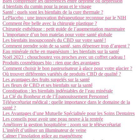
Bien comprendre les différences entre déprime ou dépression
4 bienfaits du cumin pour la peau et le visage
Santé : quels sont les bienfaits de la cure thermale ?
LePlacebo : une innovation thérapeutique reconnue par le NIH
Comment être belle avec la chirurgie plastique ?
Chirurgie esthétique : petit guide de l’augmentation mammaire
L’importance d’un bon matelas pour votre santé globale
Les bienfaits insoupçonnés du CBD sur votre santé !
Comment prendre soin de sa santé, sans dépenser trop d’argent ?
Eau minérale riche en magnésium : les bienfaits sur la santé
Noël 2023 : chouchoutez vos proches avec un coffret cadeau !
Produits cosmétiques bio : rien que des avantages
Comment choisir le bon pasteurisateur à glace pour votre glacier ?
Où trouver différentes variétés de produits CBD de qualité ?
Les avantages des fruits surgelés sur la santé
Les fleurs de CBD et ses bienfaits sur la santé
Constipation : les bienfaits indéniables de l’eau minérale
La Clé du Bonheur et de l’Épanouissement Personnel
Télésecrétariat médical : quelle importance dans le domaine de la
santé ?
Les Avantages d’une Mutuelle Spécialisée pour les Soins Dentaires
Les conseils pour avoir une peau neuve à la rentrée
Améliorer la gestion hospitalière : zoom sur le télésecrétariat
L’intérêt d’utiliser un illuminateur de veine
Calmer l’insolation grâce au magnétisme