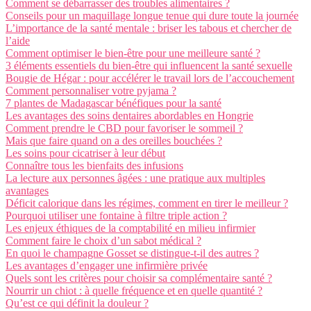
Comment se débarrasser des troubles alimentaires ?
Conseils pour un maquillage longue tenue qui dure toute la journée
L’importance de la santé mentale : briser les tabous et chercher de
l’aide
Comment optimiser le bien-être pour une meilleure santé ?
3 éléments essentiels du bien-être qui influencent la santé sexuelle
Bougie de Hégar : pour accélérer le travail lors de l’accouchement
Comment personnaliser votre pyjama ?
7 plantes de Madagascar bénéfiques pour la santé
Les avantages des soins dentaires abordables en Hongrie
Comment prendre le CBD pour favoriser le sommeil ?
Mais que faire quand on a des oreilles bouchées ?
Les soins pour cicatriser à leur début
Connaître tous les bienfaits des infusions
La lecture aux personnes âgées : une pratique aux multiples
avantages
Déficit calorique dans les régimes, comment en tirer le meilleur ?
Pourquoi utiliser une fontaine à filtre triple action ?
Les enjeux éthiques de la comptabilité en milieu infirmier
Comment faire le choix d’un sabot médical ?
En quoi le champagne Gosset se distingue-t-il des autres ?
Les avantages d’engager une infirmière privée
Quels sont les critères pour choisir sa complémentaire santé ?
Nourrir un chiot : à quelle fréquence et en quelle quantité ?
Qu’est ce qui définit la douleur ?